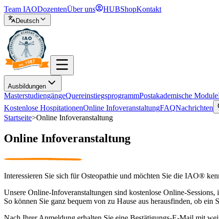
Team IAO
Dozenten
Über uns
HUB
Shop
Kontakt
Deutsch
Ausbildungen
Masterstudiengänge
Quereinstiegsprogramm
Postakademische Module
Kostenlose Hospitationen
Online Infoveranstaltung
FAQ
Nachrichten
Startseite
>
Online Infoveranstaltung
Online Infoveranstaltung
Interessieren Sie sich für Osteopathie und möchten Sie die IAO® ken
Unsere Online‑Infoveranstaltungen sind kostenlose Online‑Sessions,
So können Sie ganz bequem von zu Hause aus herausfinden, ob ein 
Nach Ihrer Anmeldung erhalten Sie eine Bestätigungs‑E‑Mail mit weit