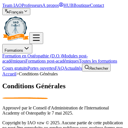
Team IAO
Professeurs
A propos
HUB
Boutique
Contact
Français
Formations
Formation en Ostéopathie (D.O.)
Modules post-
académiques
Formations post-académiques
Toutes les formations
Cours gratuits
Portes ouvertes
FAQ
Actualités
Rechercher
Accueil
>
Conditions Générales
Conditions Générales
Approuvé par le Conseil d'Administration de l'International
Academy of Osteopathy le 7 mai 2025.
Copyright by IAO vzw © 2025. Aucune partie de cette publication
ne peut être reproduite ou rendue publique sous quelque forme que