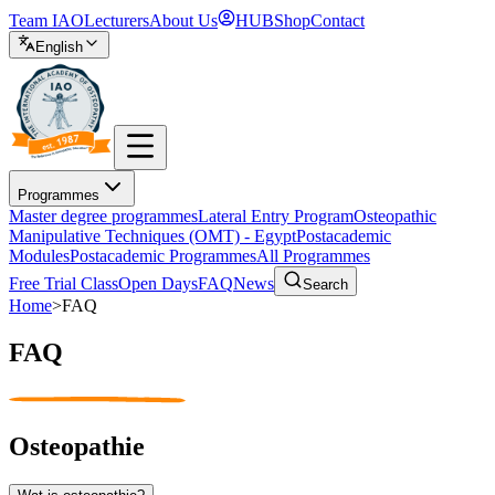
Team IAO
Lecturers
About Us
HUB
Shop
Contact
English
Programmes
Master degree programmes
Lateral Entry Program
Osteopathic
Manipulative Techniques (OMT) - Egypt
Postacademic
Modules
Postacademic Programmes
All Programmes
Free Trial Class
Open Days
FAQ
News
Search
Home
>
FAQ
FAQ
Osteopathie